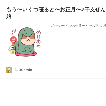
もう〜いくつ寝ると〜お正月〜♪干支ぜん
始
もう〜い〜くつね〜る〜と〜お正 …
BLOGs win