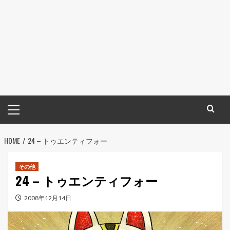
メ
イ
ン
HOME
メ
24 – トゥエンティフォー
ニ
ュ
その他
24 – トゥエンティフォー
ー
2008年12月14日