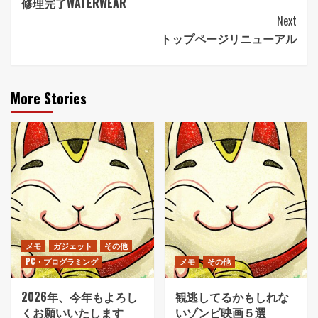
修理完了WATERWEAR
Navigation
Next
トップページリニューアル
More Stories
メモ
ガジェット
その他
PC・プログラミング
メモ
その他
2026年、今年もよろし
観逃してるかもしれな
くお願いいたします
いゾンビ映画５選