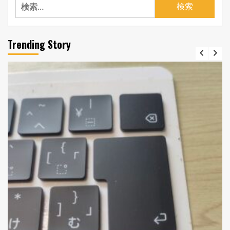
検
索:
Trending Story