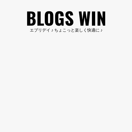
コ
BLOGS WIN
ン
テ
ン
エブリデイ ♪ ちょこっと楽しく快適に ♪
ツ
へ
ス
キ
ッ
プ