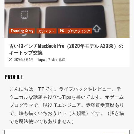
Trending Story
ガジェット
PC・プログラミング
古い13インチMacBook Pro（2020年モデル A2338）の
キートップ交換
2026年6月4日
Tags:
DIY
,
Mac
,
修理
PROFILE
こんにちは、TTです。ライフハックやレビュー、テ
クニカルな話題や役立つTipsを書いてます。元ゲーム
プログラマで、現役ITエンジニア。赤塚賞受賞歴あり
で、絵も描くいちおうヒト（人類種）です。（招き猫
でも魔法使いでもありません）