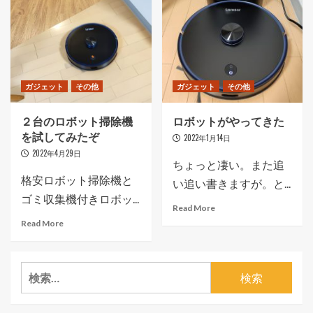
ガジェット
その他
ガジェット
その他
２台のロボット掃除機
ロボットがやってきた
を試してみたぞ
2022年1月14日
2022年4月29日
ちょっと凄い。また追
格安ロボット掃除機と
い追い書きますが。と...
ゴミ収集機付きロボッ...
Read More
Read More
検
索: