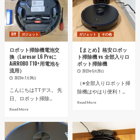
DIY
ガジェット
ガジェット
その他
ロボット掃除機電池交
【まとめ】格安ロボッ
換（Laresar L6 Proに
ト掃除機 vs 全部入りロ
AiRROBO T10+用電池を
ボット掃除機
流用）
2022年5月29日
2023年7月24日
（※全部入りロボット掃
こんにちはTTデス。 先
除機はやはり便利！...
日、ロボット掃除...
Read More
Read More