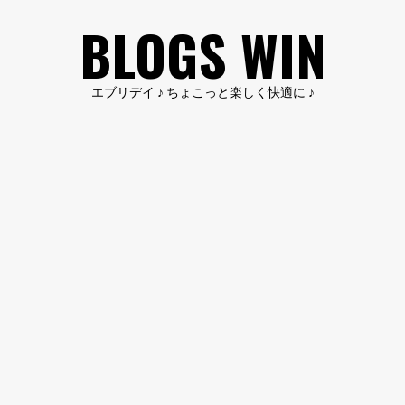
コ
BLOGS WIN
ン
テ
ン
エブリデイ ♪ ちょこっと楽しく快適に ♪
ツ
へ
ス
キ
ッ
プ