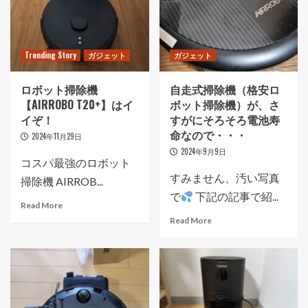
Trending Story
ガジェット
ガジェット
ロボット掃除機
自走式掃除機（格安ロ
【AIRROBO T20+】はイ
ボット掃除機）が、さ
イぞ！
すがにそろそろ電池寿
命なので・・・
2024年11月29日
2024年9月9日
コスパ最強のロボット
すみません、汚い写真
掃除機 AIRROB...
で
下記の記事で紹...
Read More
Read More