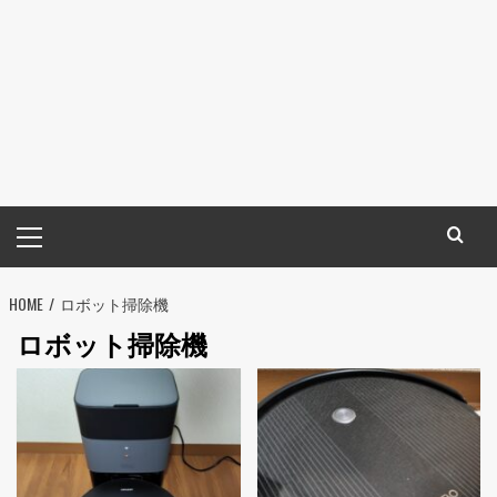
メ
イ
ン
HOME
メ
ロボット掃除機
ニ
ロボット掃除機
ュ
ー