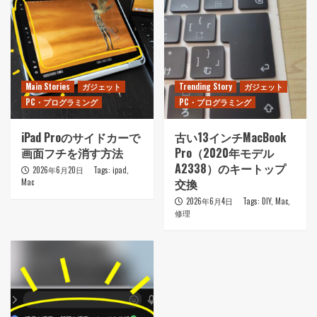
Main Stories
ガジェット
Trending Story
ガジェット
PC・プログラミング
PC・プログラミング
iPad Proのサイドカーで
古い13インチMacBook
画面フチを消す方法
Pro（2020年モデル
A2338）のキートップ
2026年6月20日
Tags:
ipad
,
交換
Mac
2026年6月4日
Tags:
DIY
,
Mac
,
修理