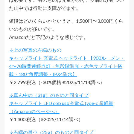
た山中では行動に支障がでます。
値段はどのくらいかというと、1,500円〜3,000円くら
いのものが多いです。
Amazonだと下記のような感じです。
↓上の写真の左端のもの
キャップライト 充電式 ヘッドライト 【900ルーメン・
4〜70時間連続点灯・無段階調光・赤色サブライト搭
載・180°角度調整・IPX4防水】
￥2,799 税込（-30%価格 ※2025/11/14調べ）
↓真ん中の（31g）のものと同タイプ
キャップライト LED cob usb充電式 type-c 超軽量
￥1,300 税込（※2025/11/14調べ）
↓右端の最小（25g）のものと同タイプ