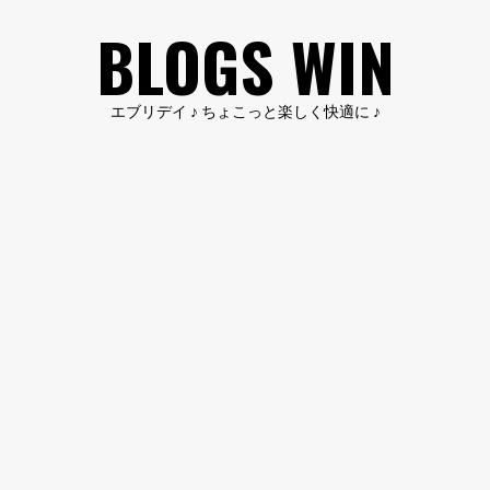
コ
BLOGS WIN
ン
テ
ン
エブリデイ ♪ ちょこっと楽しく快適に ♪
ツ
へ
ス
キ
ッ
プ