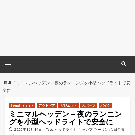
メ
イ
ン
HOME
メ
ミニマルヘッデン – 夜のランニングを小型ヘッドライトで安
全に
ニ
ュ
ー
Trending Story
アウトドア
ガジェット
スポーツ
バイク
ミニマルヘッデン – 夜のランニン
グを小型ヘッドライトで安全に
2025年11月14日
Tags:
ヘッドライト
,
キャンプ
,
ツーリング
,
田舎暮