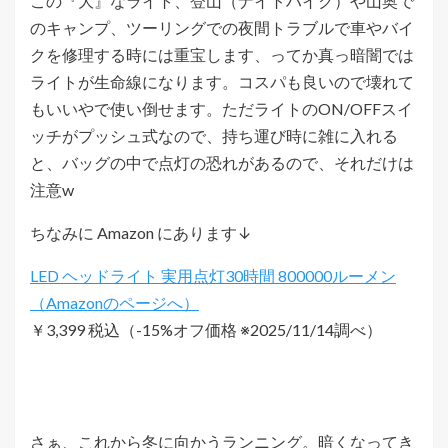
この『大』なライト、登山（ナイトハイク）や山奥で
のキャンプ、ツーリングでの夜間トラブルで車やバイ
クを修理する時には重宝します、ってか真っ暗闇では
ライトが生命線になります。コスパも良いので壊れて
もいいやで使い倒せます。ただライトのON/OFFスイ
ッチがプッシュ式なので、持ち運び時に雑に入れる
と、バッグの中で点灯の恐れがあるので、それだけは
注意w
ちなみに Amazon にあります↓
LED ヘッドライト 実用点灯30時間 800000ルーメン
￥3,399 税込（-15%オフ価格 ※2025/11/14調べ）
さぁ、これから冬に向かうランニング。暗くなってき