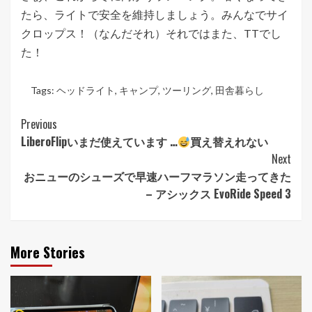
たら、ライトで安全を維持しましょう。みんなでサイ
クロップス！（なんだそれ）それではまた、TTでし
た！
Tags:
ヘッドライト
,
キャンプ
,
ツーリング
,
田舎暮らし
Post
Previous
LiberoFlipいまだ使えています …
買え替えれない
Navigation
Next
おニューのシューズで早速ハーフマラソン走ってきた
– アシックス EvoRide Speed 3
More Stories