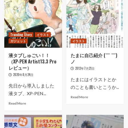
Trending Story
イラスト
ガジェット
イラスト
液タブしゅごい！！
たまに自己紹介 (￣ ￣)
（XP-PEN Artist13.3 Pro
ノ
レビュー）
2012年7月21日
2020年8月24日
たまにはイラストとか
先日から導入しました
のことも書いとこうか...
液タブ、XP-PEN...
Read More
Read More