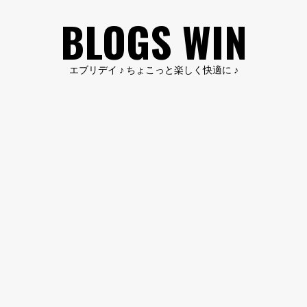
コ
BLOGS WIN
ン
テ
ン
エブリデイ ♪ ちょこっと楽しく快適に ♪
ツ
へ
ス
キ
ッ
プ