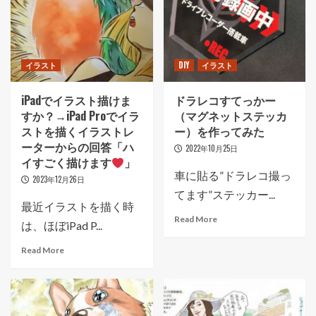
イラスト
DIY
イラスト
iPadでイラスト描けま
ドラレコすてっかー
すか？→iPad Proでイラ
（マグネットステッカ
ストを描くイラストレ
ー）を作ってみた
ーターからの回答「ハ
2022年10月25日
イすごく描けます
」
車に貼る”ドラレコ撮っ
2023年12月26日
てます”ステッカー...
最近イラストを描く時
Read More
は、ほぼiPad P...
Read More