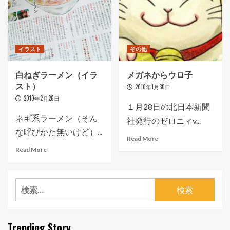
イラスト
その他
白ねぎラーメン（イラ
メガネからウロ子
スト）
2010年1月30日
2010年2月26日
１月28日の北日本新聞
ネギ系ラーメン（そん
社発行のゼロニィv...
な呼びかた無いけど）...
Read More
Read More
検
索:
Trending Story