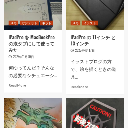
メモ
ガジェット
ネット
メモ
イラスト
iPadPro を MacBookPro
iPadPro の 11インチ と
の液タブにして使って
13インチ
みた
2025年4月17日
2025年11月29日
イラストブログの方
何ゆってんだ？そんな
で、絵を描くときの道
の必要なシチュエーシ...
具...
Read More
Read More