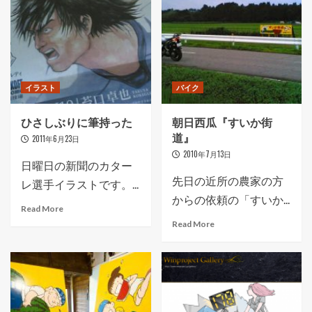
イラスト
バイク
ひさしぶりに筆持った
朝日西瓜『すいか街
道』
2011年6月23日
2010年7月13日
日曜日の新聞のカター
先日の近所の農家の方
レ選手イラストです。...
からの依頼の「すいか...
Read More
Read More