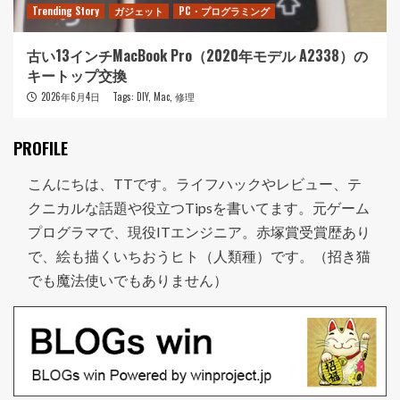
Trending Story
ガジェット
PC・プログラミング
古い13インチMacBook Pro（2020年モデル A2338）の
キートップ交換
2026年6月4日
Tags:
DIY
,
Mac
,
修理
PROFILE
こんにちは、TTです。ライフハックやレビュー、テ
クニカルな話題や役立つTipsを書いてます。元ゲーム
プログラマで、現役ITエンジニア。赤塚賞受賞歴あり
で、絵も描くいちおうヒト（人類種）です。（招き猫
でも魔法使いでもありません）