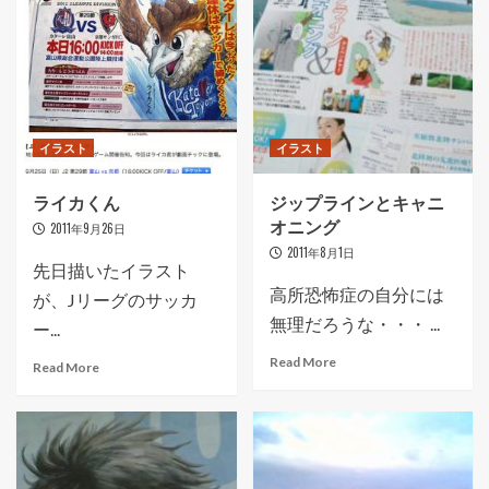
イラスト
イラスト
ライカくん
ジップラインとキャニ
オニング
2011年9月26日
2011年8月1日
先日描いたイラスト
高所恐怖症の自分には
が、Jリーグのサッカ
無理だろうな・・・ ...
ー...
Read More
Read More