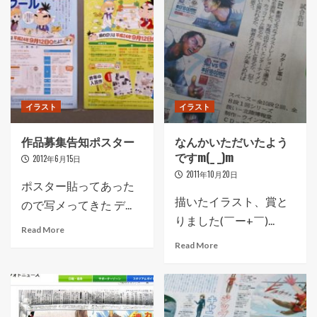
イラスト
イラスト
作品募集告知ポスター
なんかいただいたよう
ですm(_ _)m
2012年6月15日
2011年10月20日
ポスター貼ってあった
描いたイラスト、賞と
ので写メってきた デ...
りました(￣ー+￣)...
Read More
Read More