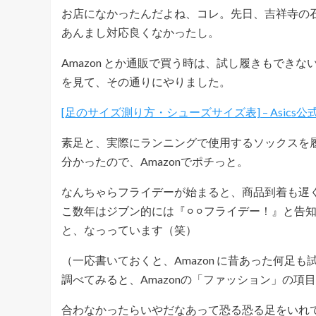
お店になかったんだよね、コレ。先日、吉祥寺の
あんまし対応良くなかったし。
Amazon とか通販で買う時は、試し履きもできな
を見て、その通りにやりました。
[足のサイズ測り方・シューズサイズ表] – Asics
素足と、実際にランニングで使用するソックスを履い
分かったので、Amazonでポチっと。
なんちゃらフライデーが始まると、商品到着も遅
こ数年はジブン的には『⚪︎⚪︎フライデー！』と
と、なっっています（笑）
（一応書いておくと、Amazon に昔あった何足
調べてみると、Amazonの「ファッション」の
合わなかったらいやだなあって恐る恐る足をいれ