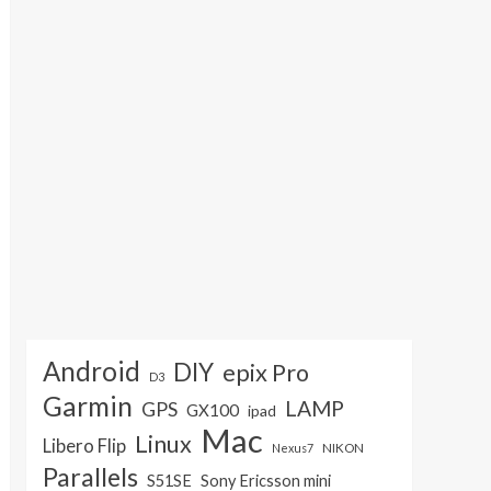
Android
DIY
epix Pro
D3
Garmin
LAMP
GPS
GX100
ipad
Mac
Linux
Libero Flip
NIKON
Nexus7
Parallels
S51SE
Sony Ericsson mini