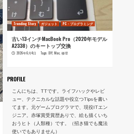
Trending Story
ガジェット
PC・プログラミング
Trendi
古い13インチMacBook Pro（2020年モデル
おニ
A2338）のキートップ交換
走って
2026年6月4日
Tags:
DIY
,
Mac
,
修理
202
PROFILE
こんにちは、TTです。ライフハックやレビ
ュー、テクニカルな話題や役立つTipsを書い
てます。元ゲームプログラマで、現役ITエン
ジニア。赤塚賞受賞歴ありで、絵も描くいち
おうヒト（人類種）です。（招き猫でも魔法
使いでもありません）