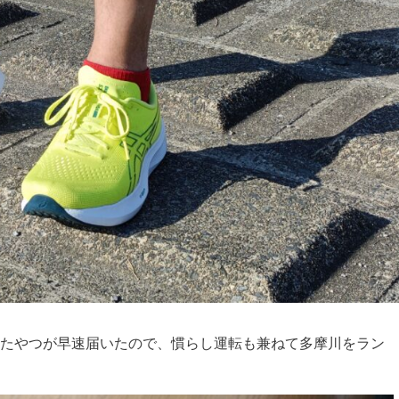
Trending Story
DIY
ガジェット
ネット
PC・プログラミング
タッチタイピング（ブラインドタッチ）で
きるようになった！ ので、ご褒美にブラ
ックアウトステッカー
2025年1月16日
Tags:
キーボード
,
DIY
,
Mac
,
プログラミング
チったやつが早速届いたので、慣らし運転も兼ねて多摩川をラン