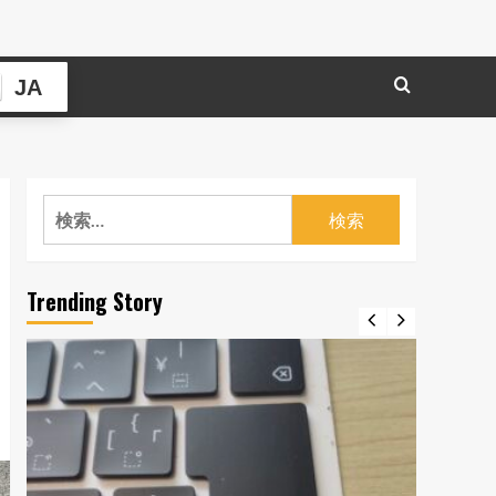
JA
検
索:
Trending Story