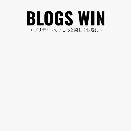
コ
BLOGS WIN
ン
テ
ン
エブリデイ ♪ ちょこっと楽しく快適に ♪
ツ
へ
ス
キ
ッ
プ