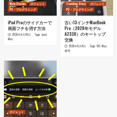
Main Stories
ガジェット
Trending Story
ガジェット
PC・プログラミング
PC・プログラミング
iPad Proのサイドカーで
古い13インチMacBook
画面フチを消す方法
Pro（2020年モデル
A2338）のキートップ
2026年6月20日
Tags:
ipad
,
交換
Mac
2026年6月4日
Tags:
DIY
,
Mac
,
修理
ガジェット