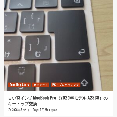
Trending Story
ガジェット
PC・プログラミング
古い13インチMacBook Pro（2020年モデル A2338）の
キートップ交換
2026年6月4日
Tags:
DIY
,
Mac
,
修理