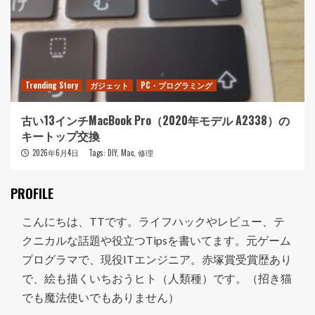
Trending Story
ガジェット
PC・プログラミング
古い13インチMacBook Pro（2020年モデル A2338）の
キートップ交換
2026年6月4日
Tags:
DIY
,
Mac
,
修理
PROFILE
こんにちは、TTです。ライフハックやレビュー、テ
クニカルな話題や役立つTipsを書いてます。元ゲーム
プログラマで、現役ITエンジニア。赤塚賞受賞歴あり
で、絵も描くいちおうヒト（人類種）です。（招き猫
でも魔法使いでもありません）