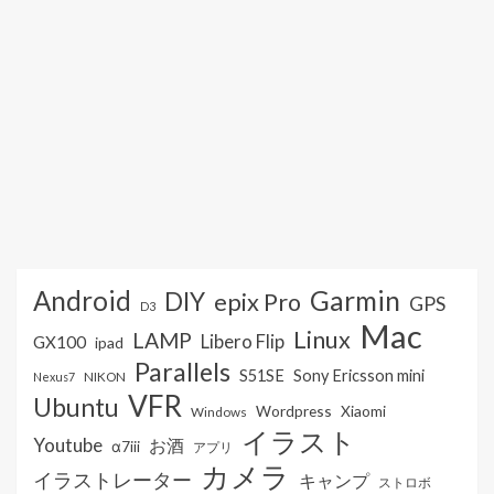
Android
Garmin
DIY
epix Pro
GPS
D3
Mac
Linux
LAMP
Libero Flip
GX100
ipad
Parallels
S51SE
Sony Ericsson mini
NIKON
Nexus7
VFR
Ubuntu
Wordpress
Xiaomi
Windows
イラスト
Youtube
お酒
α7iii
アプリ
カメラ
イラストレーター
キャンプ
ストロボ