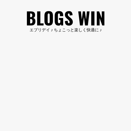
コ
BLOGS WIN
ン
テ
ン
エブリデイ ♪ ちょこっと楽しく快適に ♪
ツ
へ
ス
キ
ッ
プ