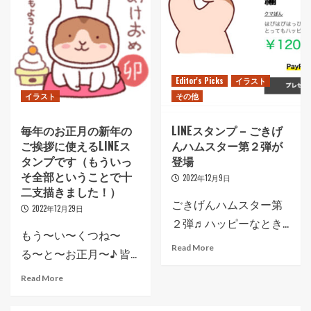
Editor's Picks
イラスト
イラスト
その他
毎年のお正月の新年の
LINEスタンプ – ごきげ
ご挨拶に使えるLINEス
んハムスター第２弾が
タンプです（もういっ
登場
そ全部ということで十
2022年12月9日
二支描きました！）
ごきげんハムスター第
2022年12月29日
２弾♬ハッピーなとき...
もう〜い〜くつね〜
Read More
る〜と〜お正月〜♪ 皆...
Read More