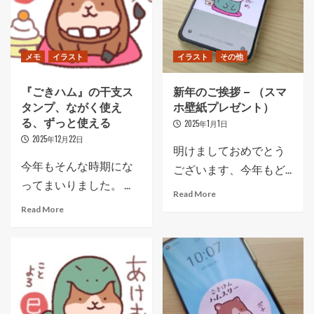
メモ
イラスト
イラスト
その他
『ごきハム』の干支ス
新年のご挨拶 – （スマ
タンプ、ながく使え
ホ壁紙プレゼント）
る、ずっと使える
2025年1月1日
2025年12月22日
明けましておめでとう
今年もそんな時期にな
ございます、今年もど...
ってまいりました。 ...
Read More
Read More