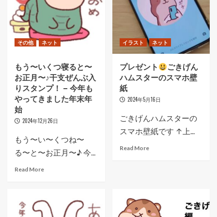
その他
ネット
イラスト
ネット
もう〜いくつ寝ると〜
プレゼント
ごきげん
お正月〜♪干支ぜんぶ入
ハムスターのスマホ壁
りスタンプ！ – 今年も
紙
やってきました年末年
2024年5月16日
始
ごきげんハムスターの
2024年12月26日
スマホ壁紙です ↑上...
もう〜い〜くつね〜
Read More
る〜と〜お正月〜♪ 今...
Read More