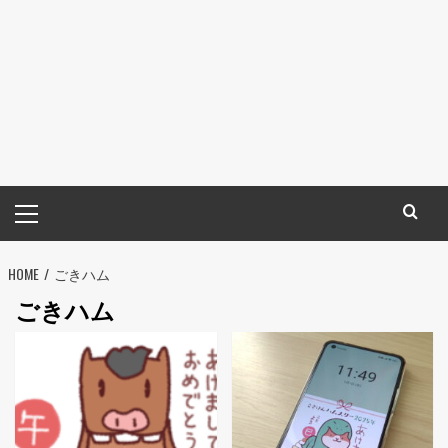
メ
イ
ン
HOME
メ
ごきハム
ニ
ごきハム
ュ
ー