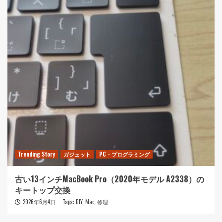
Trending Story
ガジェット
PC・プログラミング
古い13インチMacBook Pro（2020年モデル A2338）の
キートップ交換
2026年6月4日
Tags:
DIY
,
Mac
,
修理