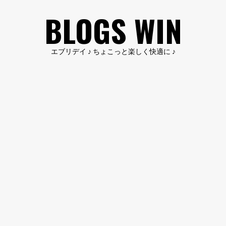
コ
BLOGS WIN
ン
テ
ン
エブリデイ ♪ ちょこっと楽しく快適に ♪
ツ
へ
ス
キ
ッ
プ