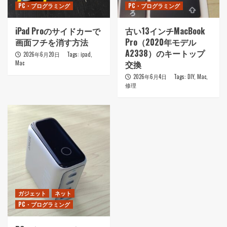
PC・プログラミング
PC・プログラミング
iPad Proのサイドカーで
古い13インチMacBook
画面フチを消す方法
Pro（2020年モデル
A2338）のキートップ
2026年6月20日
Tags:
ipad
,
交換
Mac
2026年6月4日
Tags:
DIY
,
Mac
,
修理
ガジェット
ネット
PC・プログラミング