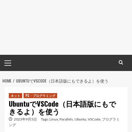
メ
イ
ン
HOME
メ
UBUNTUでVSCODE（日本語版にもできるよ）を使う
ニ
ュ
ネット
PC・プログラミング
UbuntuでVSCode（日本語版にもで
ー
きるよ）を使う
2023年9月5日
Tags:
Linux
,
Parallels
,
Ubuntu
,
VSCode
,
プログラミ
ング