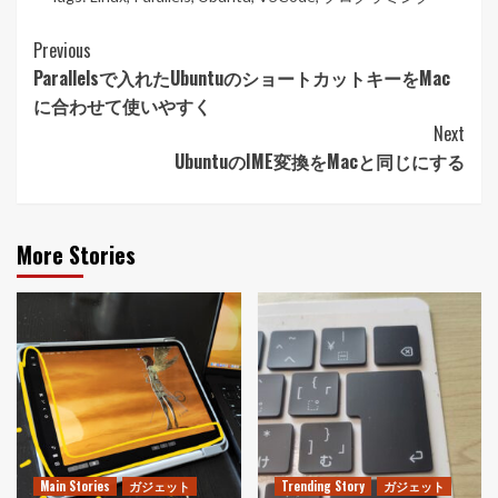
Post
Previous
Parallelsで入れたUbuntuのショートカットキーをMac
Navigation
に合わせて使いやすく
Next
UbuntuのIME変換をMacと同じにする
More Stories
Main Stories
ガジェット
Trending Story
ガジェット