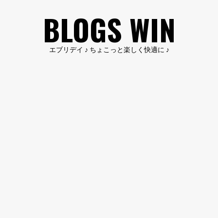
コ
BLOGS WIN
ン
テ
ン
エブリデイ ♪ ちょこっと楽しく快適に ♪
ツ
へ
ス
キ
ッ
プ