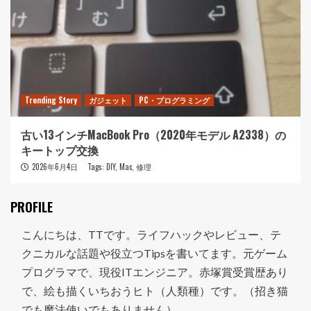
Trending Story
ガジェット
PC・プログラミング
古い13インチMacBook Pro（2020年モデル A2338）の
キートップ交換
2026年6月4日
Tags:
DIY
,
Mac
,
修理
PROFILE
こんにちは、TTです。ライフハックやレビュー、テ
クニカルな話題や役立つTipsを書いてます。元ゲーム
プログラマで、現役ITエンジニア。赤塚賞受賞歴あり
で、絵も描くいちおうヒト（人類種）です。（招き猫
でも魔法使いでもありません）