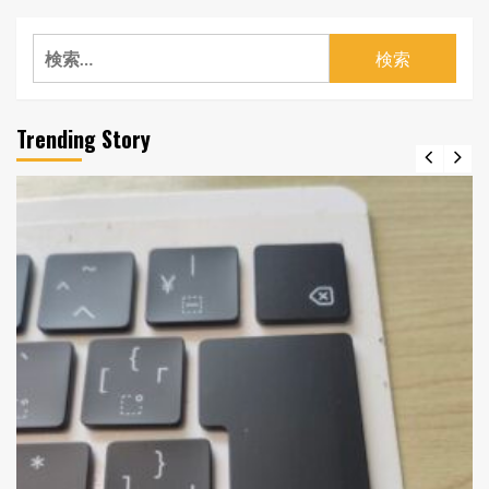
検
索:
Trending Story