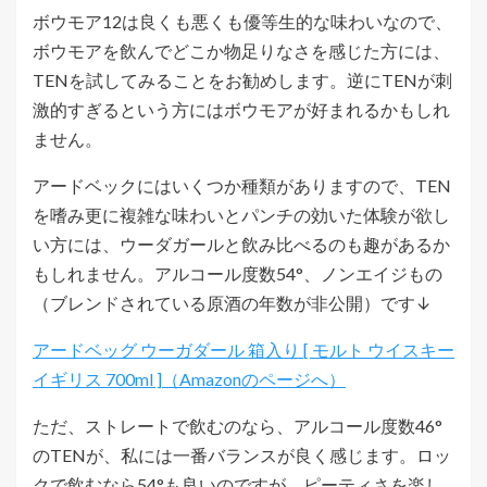
ボウモア12は良くも悪くも優等生的な味わいなので、
ボウモアを飲んでどこか物足りなさを感じた方には、
TENを試してみることをお勧めします。逆にTENが刺
激的すぎるという方にはボウモアが好まれるかもしれ
ません。
アードベックにはいくつか種類がありますので、TEN
を嗜み更に複雑な味わいとパンチの効いた体験が欲し
い方には、ウーダガールと飲み比べるのも趣があるか
もしれません。アルコール度数54°、ノンエイジもの
（ブレンドされている原酒の年数が非公開）です↓
アードベッグ ウーガダール 箱入り [ モルト ウイスキー
イギリス 700ml ]
ただ、ストレートで飲むのなら、アルコール度数46°
のTENが、私には一番バランスが良く感じます。ロッ
クで飲むなら54°も良いのですが、ピーティさを楽し