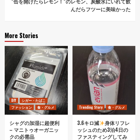
”缶を開けたらレモン！”のレモン、炭酸水にいれて飲
んだらフツーに美味かった
More Stories
DIY
シガー・たばこ
ファッション
食・グルメ
Trending Story
食・グルメ
シャグの加湿に超便利
3.6キロ減
身体リフレ
– マニトゥオーガニッ
ッシュのため3泊4日の
クの必需品
ファスティングしてみ