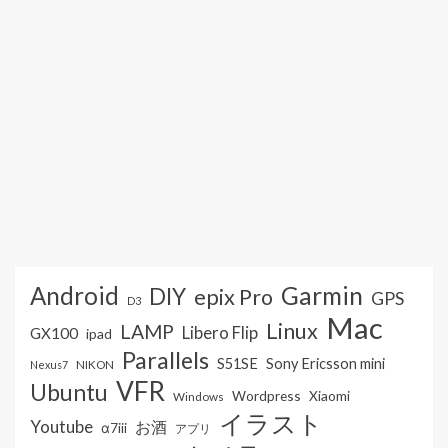
Android
Garmin
DIY
epix Pro
GPS
D3
Mac
Linux
LAMP
Libero Flip
GX100
ipad
Parallels
S51SE
Sony Ericsson mini
NIKON
Nexus7
VFR
Ubuntu
Wordpress
Xiaomi
Windows
イラスト
Youtube
お酒
α7iii
アプリ