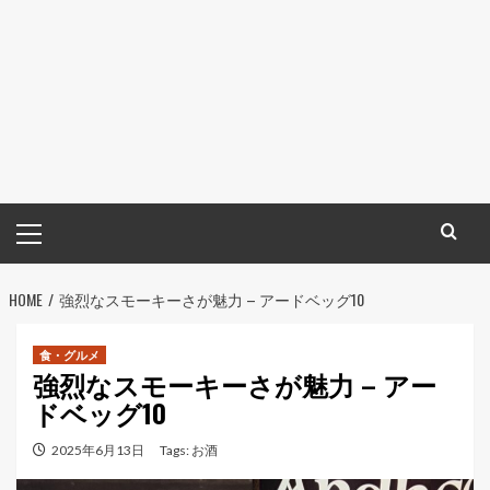
メ
イ
ン
HOME
メ
強烈なスモーキーさが魅力 – アードベッグ10
ニ
ュ
食・グルメ
強烈なスモーキーさが魅力 – アー
ー
ドベッグ10
2025年6月13日
Tags:
お酒