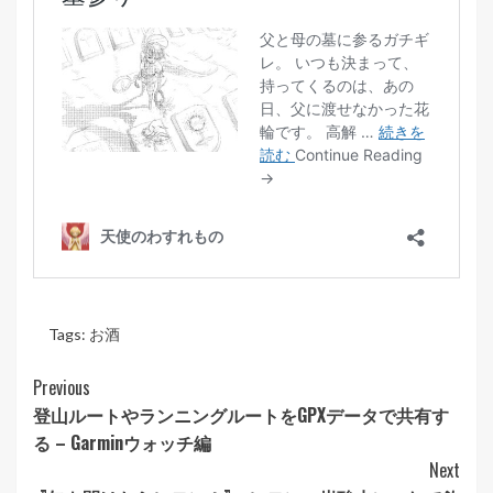
Tags:
お酒
Post
Previous
登山ルートやランニングルートをGPXデータで共有す
Navigation
る – Garminウォッチ編
Next