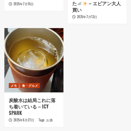
た
– エビアン大人
2025年7月15日
買い
2025年7月13日
メモ
食・グルメ
炭酸水は結局これに落
ち着いている – ICY
SPARK
2025年6月27日
Tags:
お酒