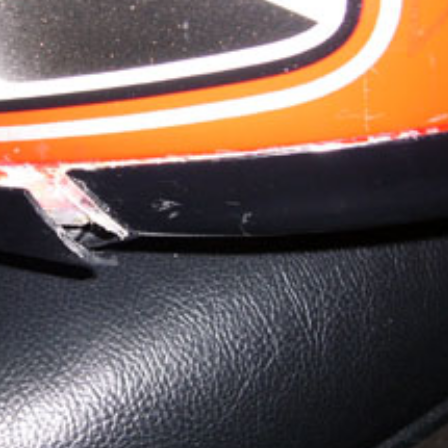
Trending Story
DIY
ガジェット
ネット
PC・プログラミング
タッチタイピング（ブラインドタッチ）で
きるようになった！ ので、ご褒美にブラ
ックアウトステッカー
2025年1月16日
Tags:
キーボード
,
DIY
,
Mac
,
プログラミング