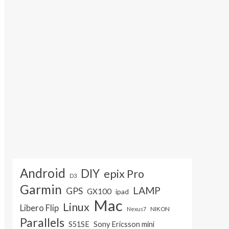
Android
DIY
epix Pro
D3
Garmin
LAMP
GPS
GX100
ipad
Mac
Linux
Libero Flip
NIKON
Nexus7
Parallels
S51SE
Sony Ericsson mini