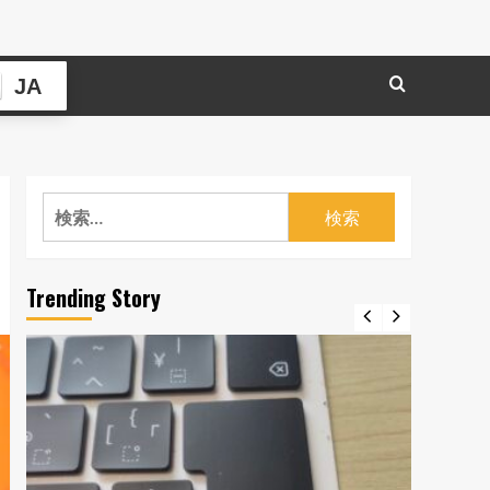
JA
検
索:
Trending Story