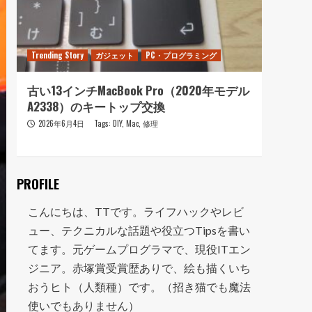
Trending Story
ガジェット
PC・プログラミング
Trendi
古い13インチMacBook Pro（2020年モデル
おニ
A2338）のキートップ交換
走って
2026年6月4日
Tags:
DIY
,
Mac
,
修理
202
PROFILE
こんにちは、TTです。ライフハックやレビ
ュー、テクニカルな話題や役立つTipsを書い
てます。元ゲームプログラマで、現役ITエン
ジニア。赤塚賞受賞歴ありで、絵も描くいち
おうヒト（人類種）です。（招き猫でも魔法
使いでもありません）