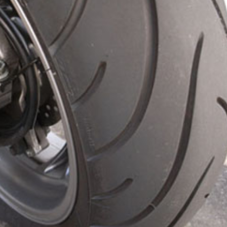
Trending Story
DIY
ガジェット
ネット
PC・プログラミング
タッチタイピング（ブラインドタッチ）で
きるようになった！ ので、ご褒美にブラ
ックアウトステッカー
2025年1月16日
Tags:
キーボード
,
DIY
,
Mac
,
プログラミング