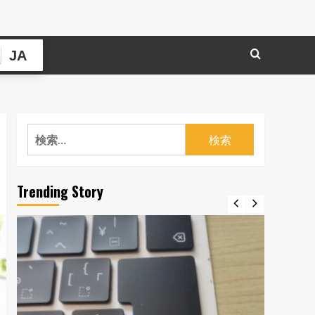
JA
検
索:
Trending Story