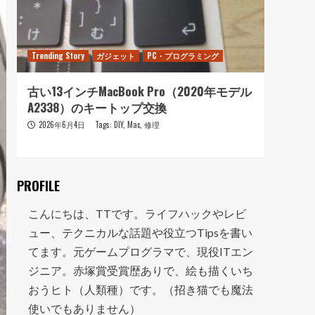
Trending Story
ガジェット
PC・プログラミング
Trendi
古い13インチMacBook Pro（2020年モデル
おニ
A2338）のキートップ交換
走って
2026年6月4日
Tags:
DIY
,
Mac
,
修理
202
PROFILE
こんにちは、TTです。ライフハックやレビ
ュー、テクニカルな話題や役立つTipsを書い
てます。元ゲームプログラマで、現役ITエン
ジニア。赤塚賞受賞歴ありで、絵も描くいち
おうヒト（人類種）です。（招き猫でも魔法
使いでもありません）