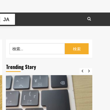
JA
検
索:
Trending Story