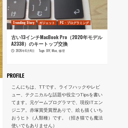
Trending Story
ガジェット
PC・プログラミング
Trendi
古い13インチMacBook Pro（2020年モデル
おニ
A2338）のキートップ交換
走って
2026年6月4日
Tags:
DIY
,
Mac
,
修理
202
PROFILE
こんにちは、TTです。ライフハックやレビ
ュー、テクニカルな話題や役立つTipsを書い
てます。元ゲームプログラマで、現役ITエン
ジニア。赤塚賞受賞歴ありで、絵も描くいち
おうヒト（人類種）です。（招き猫でも魔法
使いでもありません）