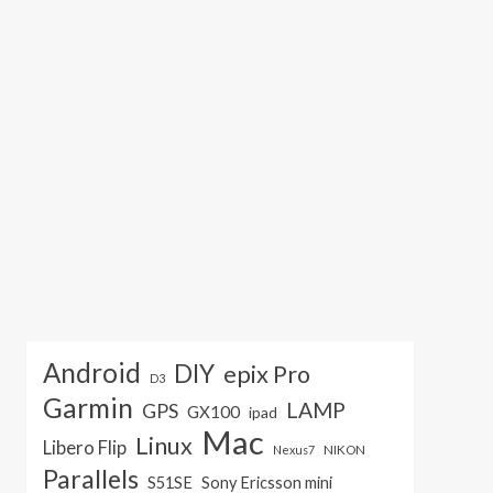
Android
DIY
epix Pro
D3
Garmin
LAMP
GPS
GX100
ipad
Mac
Linux
Libero Flip
NIKON
Nexus7
Parallels
S51SE
Sony Ericsson mini