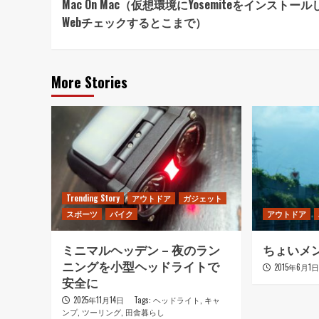
Mac On Mac（仮想環境にYosemiteをインストール
Navigation
Webチェックするとこまで）
More Stories
Trending Story
アウトドア
ガジェット
スポーツ
バイク
アウトドア
ミニマルヘッデン – 夜のラン
ちょいメ
ニングを小型ヘッドライトで
2015年6月1
安全に
2025年11月14日
Tags:
ヘッドライト
,
キャ
ンプ
,
ツーリング
,
田舎暮らし