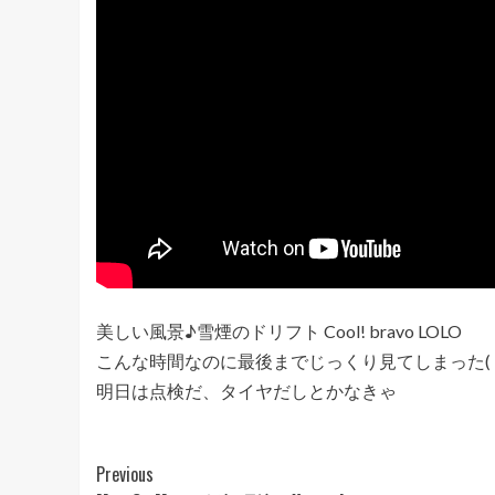
美しい風景♪雪煙のドリフト Cool! bravo LOLO
こんな時間なのに最後までじっくり見てしまった( ●
明日は点検だ、タイヤだしとかなきゃ
Post
Previous