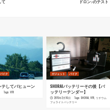
して
ドロン♪のテスト
バイク
ガジェット
バイク
ンテしてバヒューン
SHORAIバッテリーその後【バ
ッテリーテンダー】
日
Tags:
VFR
2015年2月16日
Tags:
SHORAI
,
VFR
,
リチウム
フェライトバッテリー