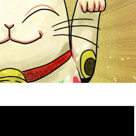
Trending Story
DIY
ガジェット
ネット
PC・プログラミング
タッチタイピング（ブラインドタッチ）で
きるようになった！ ので、ご褒美にブラ
ックアウトステッカー
2025年1月16日
Tags:
キーボード
,
DIY
,
Mac
,
プログラミング