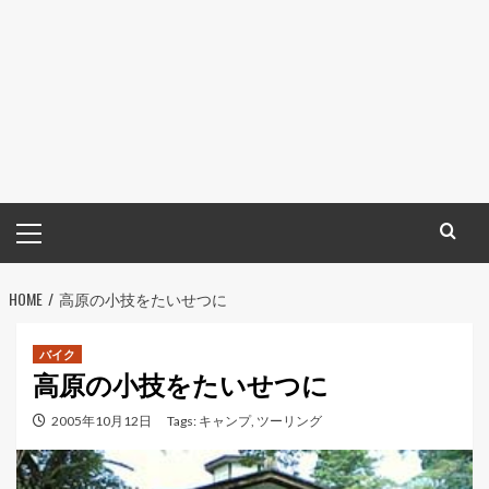
メ
イ
ン
HOME
メ
高原の小技をたいせつに
ニ
ュ
バイク
高原の小技をたいせつに
ー
2005年10月12日
Tags:
キャンプ
,
ツーリング