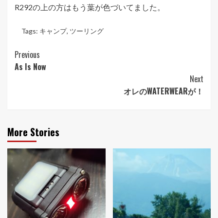
R292の上の方はもう葉が色づいてました。
Tags:
キャンプ
,
ツーリング
Post
Previous
As Is Now
Navigation
Next
オレのWATERWEARが！
More Stories