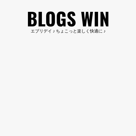
コ
BLOGS WIN
ン
テ
ン
エブリデイ ♪ ちょこっと楽しく快適に ♪
ツ
へ
ス
キ
ッ
プ