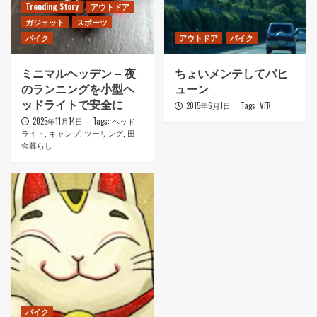
Trending Story
アウトドア
ガジェット
スポーツ
バイク
アウトドア
バイク
ミニマルヘッデン – 夜
ちょいメンテしてバヒ
のランニングを小型ヘ
ューン
ッドライトで安全に
2015年6月1日
Tags:
VFR
2025年11月14日
Tags:
ヘッド
ライト
,
キャンプ
,
ツーリング
,
田
舎暮らし
バイク