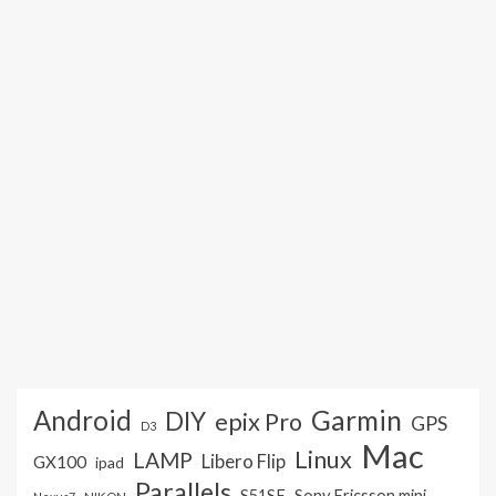
Android
Garmin
DIY
epix Pro
GPS
D3
Mac
Linux
LAMP
Libero Flip
GX100
ipad
Parallels
S51SE
Sony Ericsson mini