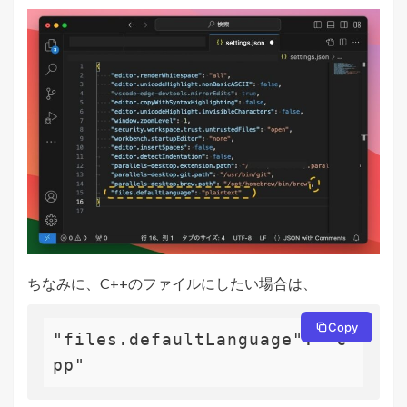
ちなみに、C++のファイルにしたい場合は、
Copy
"files.defaultLanguage": "c
pp"