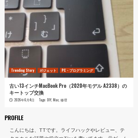
Trending Story
ガジェット
PC・プログラミング
古い13インチMacBook Pro（2020年モデル A2338）の
キートップ交換
2026年6月4日
Tags:
DIY
,
Mac
,
修理
PROFILE
こんにちは、TTです。ライフハックやレビュー、テ