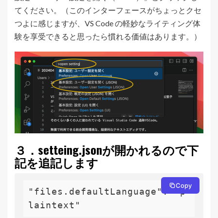
てください。（このインターフェースがちょっとクセ
つよに感じますが、VS Code の軽妙なライティング体
験を享受できると思ったら慣れる価値はあります。）
３．setteing.jsonが開かれるので下
記を追記します
Copy
"files.defaultLanguage": "p
laintext"