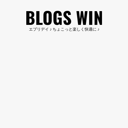
コ
BLOGS WIN
ン
テ
ン
エブリデイ ♪ ちょこっと楽しく快適に ♪
ツ
へ
ス
キ
ッ
プ