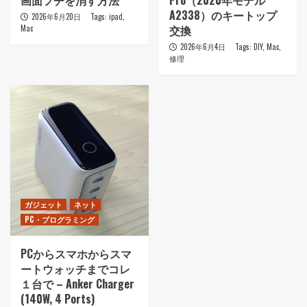
画面フチを消す方法
Pro（2020年モデル
A2338）のキートップ
2026年6月20日
Tags:
ipad
,
交換
Mac
2026年6月4日
Tags:
DIY
,
Mac
,
修理
ガジェット
ネット
PC・プログラミング
PCからスマホからスマ
ートウォッチまでコレ
１台で – Anker Charger
(140W, 4 Ports)