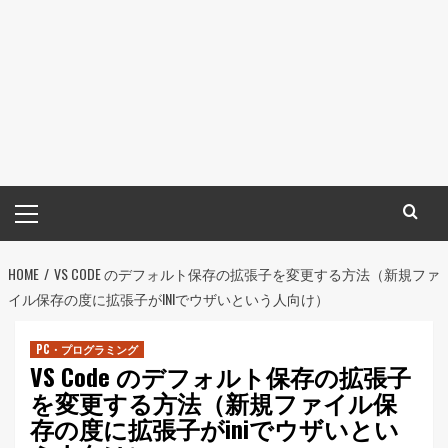
メ
イ
ン
HOME
メ
VS CODE のデフォルト保存の拡張子を変更する方法（新規ファ
イル保存の度に拡張子がINIでウザいという人向け）
ニ
ュ
ー
PC・プログラミング
VS Code のデフォルト保存の拡張子
を変更する方法（新規ファイル保
存の度に拡張子がiniでウザいとい