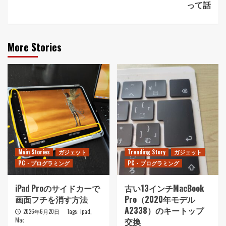
って話
More Stories
Main Stories
ガジェット
Trending Story
ガジェット
PC・プログラミング
PC・プログラミング
iPad Proのサイドカーで
古い13インチMacBook
画面フチを消す方法
Pro（2020年モデル
A2338）のキートップ
2026年6月20日
Tags:
ipad
,
交換
Mac