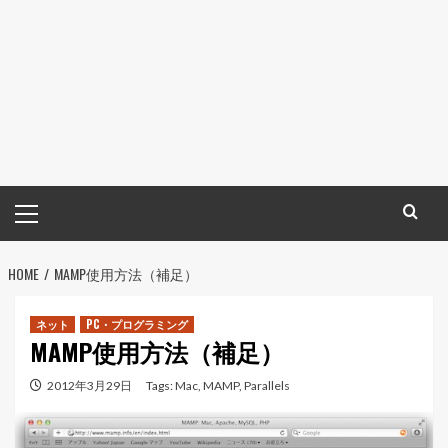
メ
イ
ン
HOME
メ
MAMP使用方法（補足）
ニ
ュ
ネット
PC・プログラミング
MAMP使用方法（補足）
ー
2012年3月29日
Tags:
Mac
,
MAMP
,
Parallels