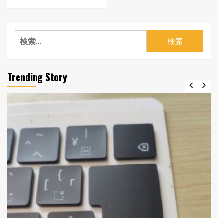
検
索:
Trending Story