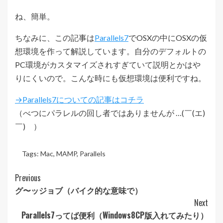
ね、簡単。
ちなみに、この記事は
Parallels7
でOSXの中にOSXの仮
想環境を作って解説しています。自分のデフォルトの
PC環境がカスタマイズされすぎていて説明とかはや
りにくいので。こんな時にも仮想環境は便利ですね。
→Parallels7についての記事はコチラ
（べつにパラレルの回し者ではありませんが …(￣(エ)
￣)ゞ）
Tags:
Mac
,
MAMP
,
Parallels
Post
Previous
グ〜ッジョブ（バイク的な意味で）
Navigation
Next
Parallels7ってば便利（Windows8CP版入れてみたり）