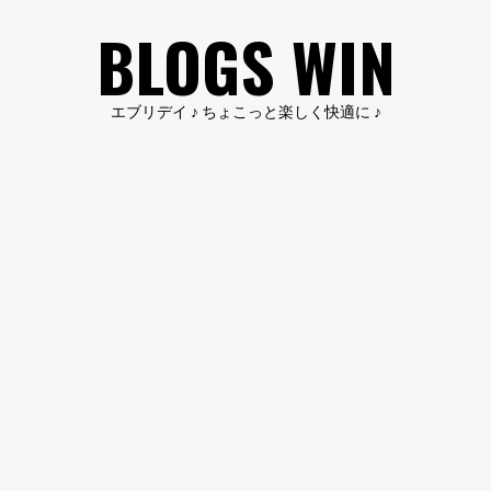
コ
BLOGS WIN
ン
テ
ン
エブリデイ ♪ ちょこっと楽しく快適に ♪
ツ
へ
ス
キ
ッ
プ