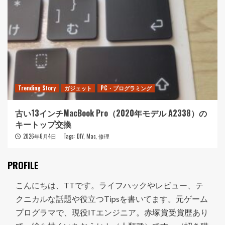
Trending Story
ガジェット
PC・プログラミング
古い13インチMacBook Pro（2020年モデル A2338）の
キートップ交換
2026年6月4日
Tags:
DIY
,
Mac
,
修理
PROFILE
こんにちは、TTです。ライフハックやレビュー、テ
クニカルな話題や役立つTipsを書いてます。元ゲーム
プログラマで、現役ITエンジニア。赤塚賞受賞歴あり