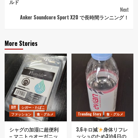
ルド
Next
Anker Soundcore Sport X20 で長時間ランニング！
More Stories
DIY
シガー・たばこ
ファッション
食・グルメ
Trending Story
食・グルメ
シャグの加湿に超便利
3.6キロ減
身体リフレ
– マニトゥオーガニッ
ッシュのため3泊4日の