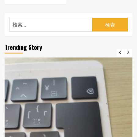
検
索:
Trending Story