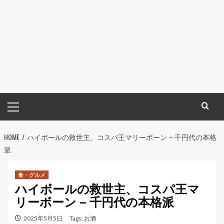
メ
イ
ン
HOME
メ
ハイボールの救世主、コスパ王マリーボーン – 千円代の本格
派
ニ
ュ
ー
食・グルメ
ハイボールの救世主、コスパ王マ
リーボーン – 千円代の本格派
2025年5月5日
Tags:
お酒