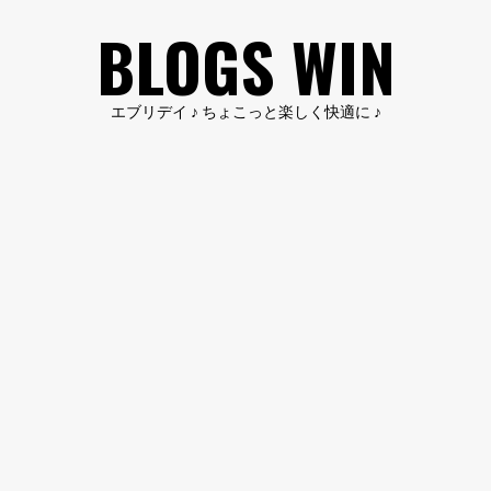
コ
BLOGS WIN
ン
テ
ン
エブリデイ ♪ ちょこっと楽しく快適に ♪
ツ
へ
ス
キ
ッ
プ