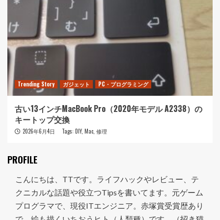
Trending Story
ガジェット
PC・プログラミング
古い13インチMacBook Pro（2020年モデル A2338）の
キートップ交換
2026年6月4日
Tags:
DIY
,
Mac
,
修理
PROFILE
こんにちは、TTです。ライフハックやレビュー、テ
クニカルな話題や役立つTipsを書いてます。元ゲーム
プログラマで、現役ITエンジニア。赤塚賞受賞歴あり
で、絵も描くいちおうヒト（人類種）です。（招き猫