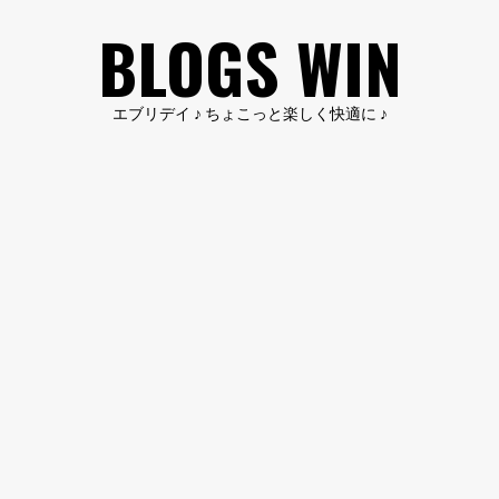
コ
BLOGS WIN
ン
テ
ン
エブリデイ ♪ ちょこっと楽しく快適に ♪
ツ
へ
ス
キ
ッ
プ