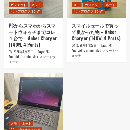
ガジェット
ネット
メモ
ガジェット
ネット
PC・プログラミング
PC・プログラミング
PCからスマホからスマ
スマイルセールで買っ
ートウォッチまでコレ
て良かった物 – Anker
１台で – Anker Charger
Charger (140W, 4 Ports)
(140W, 4 Ports)
2026年1月29日
Tags:
PC
,
Android
,
Garmin
,
Mac
,
スマートウ
2026年1月29日
Tags:
PC
,
ォッチ
Android
,
Garmin
,
Mac
,
スマートウ
ォッチ
メモ
ネット
PC・プログラミング