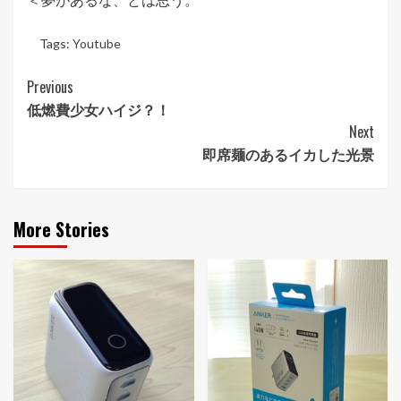
Tags:
Youtube
Post
Previous
低燃費少女ハイジ？！
Navigation
Next
即席麺のあるイカした光景
More Stories