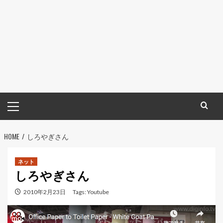
メ
イ
ン
HOME
メ
しろやぎさん
ニ
ュ
ネット
しろやぎさん
ー
2010年2月23日
Tags:
Youtube