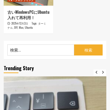
古いWindowsPCにUbuntu
入れて再利用！
2025年12月2日
Tags:
ターミ
ナル
,
DIY
,
Mac
,
Ubuntu
検
索:
Trending Story