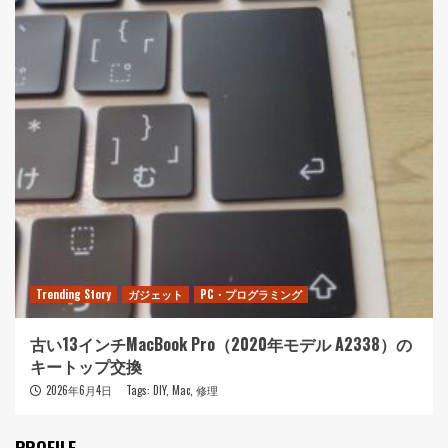
Trending Story
ガジェット
PC・プログラミング
古い13インチMacBook Pro（2020年モデル A2338）の
キートップ交換
2026年6月4日
Tags:
DIY
,
Mac
,
修理