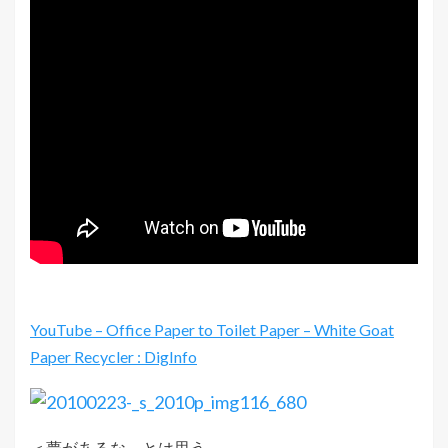
YouTube – Office Paper to Toilet Paper – White Goat
Paper Recycler : DigInfo
＜夢があるな、とは思う。