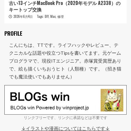
古い13インチMacBook Pro（2020年モデル A2338）の
キートップ交換
2026年6月4日
Tags:
DIY
,
Mac
,
修理
PROFILE
こんにちは、TTです。ライフハックやレビュー、テ
クニカルな話題や役立つTipsを書いてます。元ゲーム
プログラマで、現役ITエンジニア。赤塚賞受賞歴あり
で、絵も描くいちおうヒト（人類種）です。（招き猫
でも魔法使いでもありません）
リンクフリーです、リンクに承諾などは不要です
↓イラストや漫画についてはこちらです↓