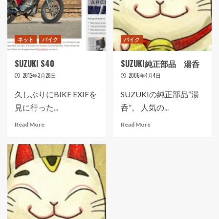
ネット
バイク
バイク
SUZUKI S40
SUZUKI純正部品 湯呑
2012年3月28日
2006年4月4日
久しぶりにBIKE EXIFを
SUZUKIの純正部品“湯
見に行った...
呑”。 人気の...
Read More
Read More