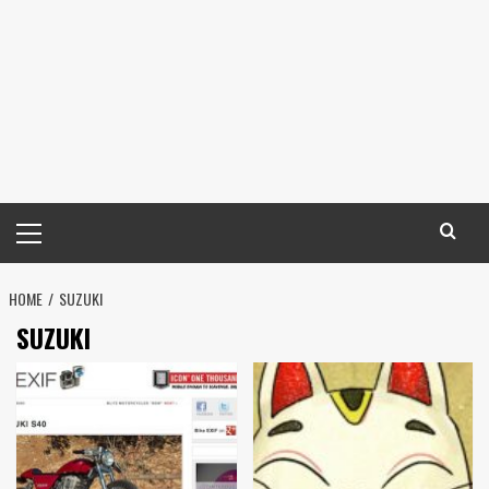
メ
イ
ン
HOME
メ
SUZUKI
ニ
SUZUKI
ュ
ー