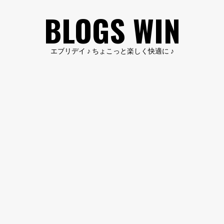
コ
BLOGS WIN
ン
テ
ン
エブリデイ ♪ ちょこっと楽しく快適に ♪
ツ
へ
ス
キ
ッ
プ