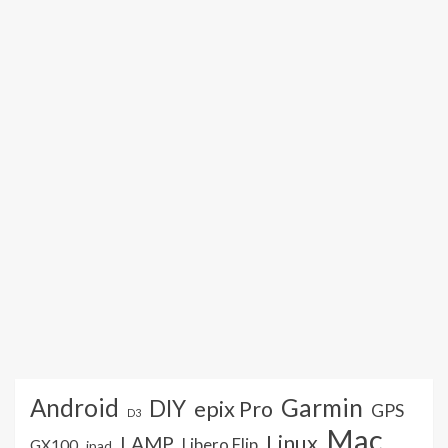
Android
Garmin
DIY
epix Pro
GPS
D3
Mac
Linux
LAMP
Libero Flip
GX100
ipad