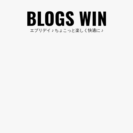
コ
BLOGS WIN
ン
テ
ン
エブリデイ ♪ ちょこっと楽しく快適に ♪
ツ
へ
ス
キ
ッ
プ