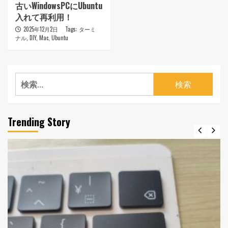
古いWindowsPCにUbuntu
入れて再利用！
2025年12月2日
Tags:
ターミ
ナル
,
DIY
,
Mac
,
Ubuntu
検
索:
Trending Story