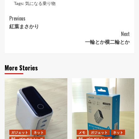
Tags:
気になる乗り物
Post
Previous
紅葉まさかり
Navigation
Next
一輪とか横二輪とか
More Stories
ガジェット
ネット
メモ
ガジェット
ネット