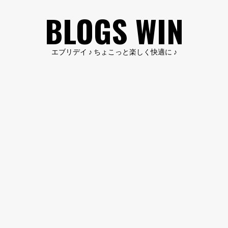
コ
BLOGS WIN
ン
テ
ン
エブリデイ ♪ ちょこっと楽しく快適に ♪
ツ
へ
ス
キ
ッ
プ