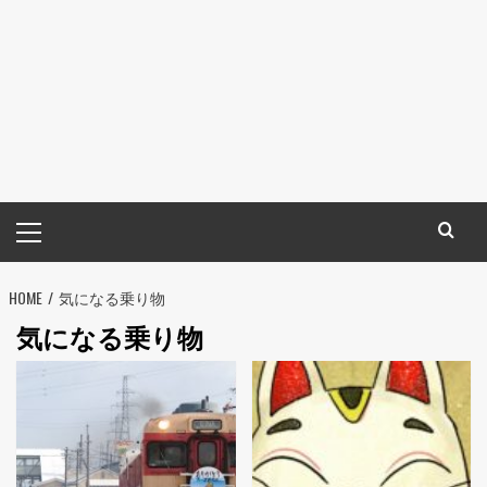
メ
イ
ン
HOME
メ
気になる乗り物
ニ
気になる乗り物
ュ
ー