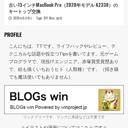
古い13インチMacBook Pro（2020年モデル A2338）の
キートップ交換
2026年6月4日
Tags:
DIY
,
Mac
,
修理
PROFILE
こんにちは、TTです。ライフハックやレビュー、テ
クニカルな話題や役立つTipsを書いてます。元ゲーム
プログラマで、現役ITエンジニア。赤塚賞受賞歴あり
で、絵も描くいちおうヒト（人類種）です。（招き猫
でも魔法使いでもありません）
リンクフリーです、リンクに承諾などは不要です
↓イラストや漫画についてはこちらです↓