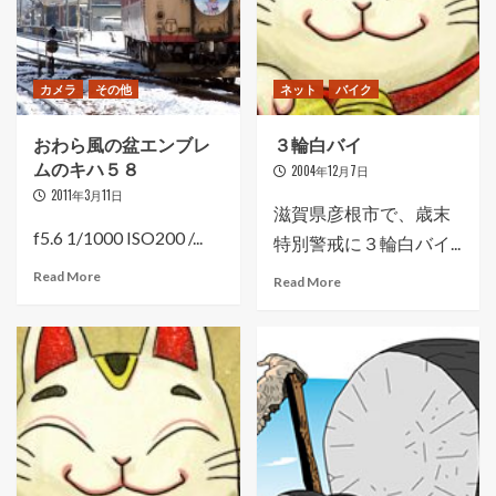
カメラ
その他
ネット
バイク
おわら風の盆エンブレ
３輪白バイ
ムのキハ５８
2004年12月7日
2011年3月11日
滋賀県彦根市で、歳末
f5.6 1/1000 ISO200 /...
特別警戒に３輪白バイ...
Read More
Read More