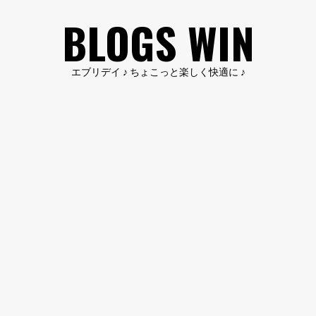
コ
BLOGS WIN
ン
テ
ン
エブリデイ ♪ ちょこっと楽しく快適に ♪
ツ
へ
ス
キ
ッ
プ