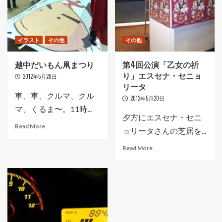
イラスト
その他
その他
越中だいもん凧まつり
第4回公演「乙女の祈
り」エスセナ・セニョ
2012年5月20日
リータ
車、車、クルマ、クル
2012年5月20日
マ、くるま〜。11時...
夕方にエスセナ・セニ
Read More
ョリータさんの芝居を...
Read More