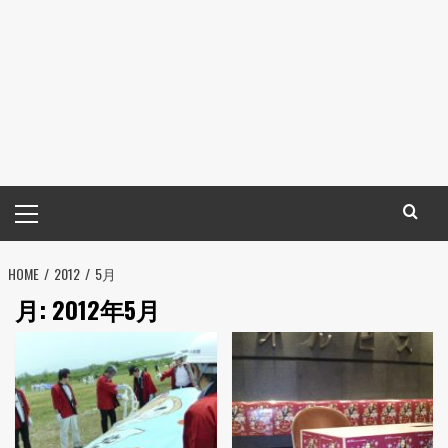
メ
イ
ン
HOME
メ
2012
5月
ニ
月:
2012年5月
ュ
ー