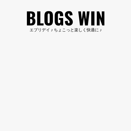
コ
BLOGS WIN
ン
テ
ン
エブリデイ ♪ ちょこっと楽しく快適に ♪
ツ
へ
ス
キ
ッ
プ