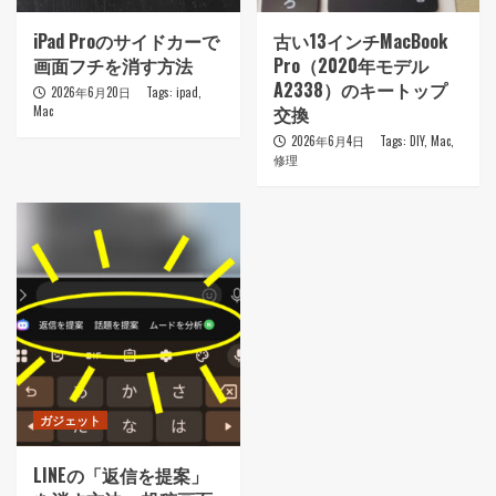
iPad Proのサイドカーで
古い13インチMacBook
画面フチを消す方法
Pro（2020年モデル
A2338）のキートップ
2026年6月20日
Tags:
ipad
,
交換
Mac
2026年6月4日
Tags:
DIY
,
Mac
,
修理
ガジェット
LINEの「返信を提案」