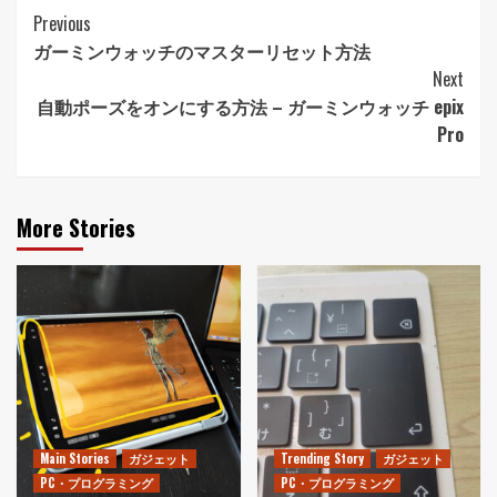
Post
Previous
ガーミンウォッチのマスターリセット方法
Navigation
Next
自動ポーズをオンにする方法 – ガーミンウォッチ epix
Pro
More Stories
Main Stories
ガジェット
Trending Story
ガジェット
PC・プログラミング
PC・プログラミング