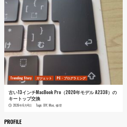
Trending Story
ガジェット
PC・プログラミング
古い13インチMacBook Pro（2020年モデル A2338）の
キートップ交換
2026年6月4日
Tags:
DIY
,
Mac
,
修理
PROFILE