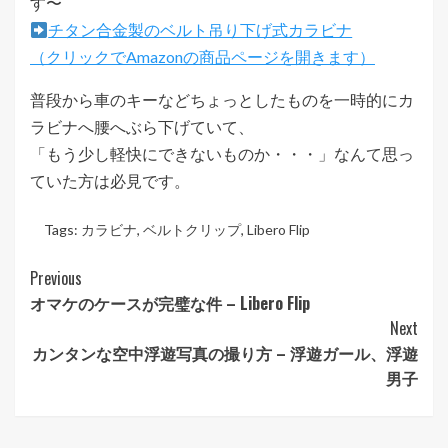
す〜
チタン合金製のベルト吊り下げ式カラビナ
（クリックでAmazonの商品ページを開きます）
普段から車のキーなどちょっとしたものを一時的にカ
ラビナへ腰へぶら下げていて、
「もう少し軽快にできないものか・・・」なんて思っ
ていた方は必見です。
Tags:
カラビナ
,
ベルトクリップ
,
Libero Flip
Post
Previous
オマケのケースが完璧な件 – Libero Flip
Navigation
Next
カンタンな空中浮遊写真の撮り方 – 浮遊ガール、浮遊
男子