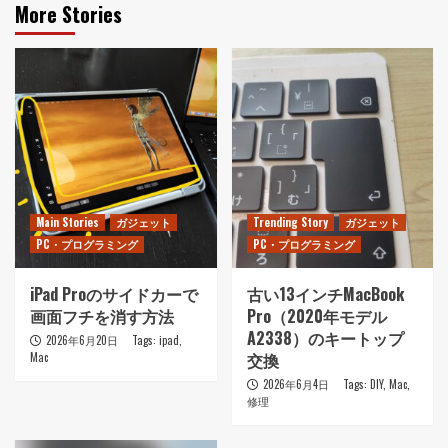
More Stories
Main Stories
ガジェット
Trending Story
ガジェット
PC・プログラミング
PC・プログラミング
iPad Proのサイドカーで
古い13インチMacBook
画面フチを消す方法
Pro（2020年モデル
A2338）のキートップ
2026年6月20日
Tags:
ipad
,
交換
Mac
2026年6月4日
Tags:
DIY
,
Mac
,
修理