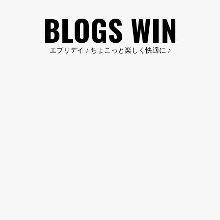
コ
BLOGS WIN
ン
テ
ン
エブリデイ ♪ ちょこっと楽しく快適に ♪
ツ
へ
ス
キ
ッ
プ