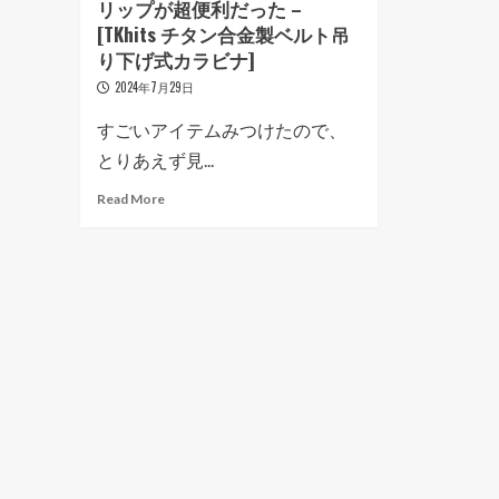
リップが超便利だった –
[TKhits チタン合金製ベルト吊
り下げ式カラビナ]
2024年7月29日
すごいアイテムみつけたので、
とりあえず見...
Read More