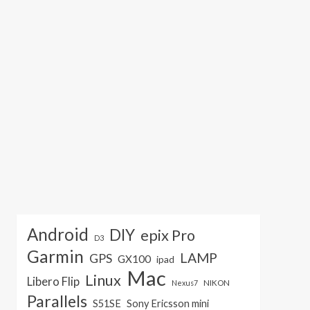
Android
DIY
epix Pro
D3
Garmin
LAMP
GPS
GX100
ipad
Mac
Linux
Libero Flip
NIKON
Nexus7
Parallels
S51SE
Sony Ericsson mini