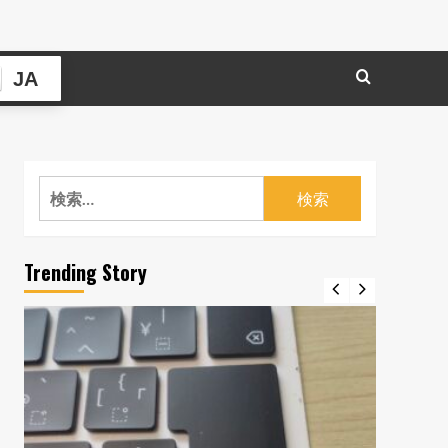
JA
検
索:
Trending Story