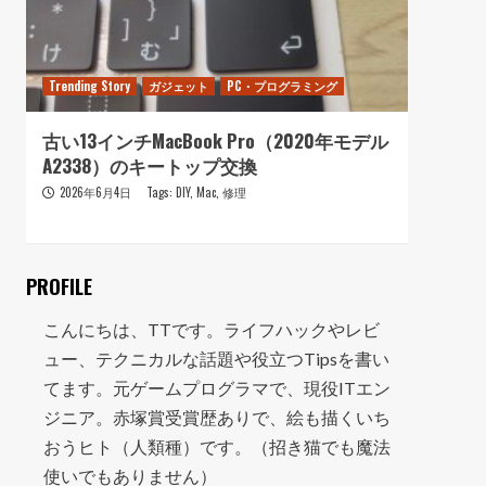
Trending Story
ガジェット
PC・プログラミング
Trendi
古い13インチMacBook Pro（2020年モデル
おニ
A2338）のキートップ交換
走って
2026年6月4日
Tags:
DIY
,
Mac
,
修理
202
PROFILE
こんにちは、TTです。ライフハックやレビ
ュー、テクニカルな話題や役立つTipsを書い
てます。元ゲームプログラマで、現役ITエン
ジニア。赤塚賞受賞歴ありで、絵も描くいち
おうヒト（人類種）です。（招き猫でも魔法
使いでもありません）