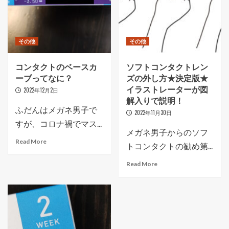
その他
その他
コンタクトのベースカ
ソフトコンタクトレン
ーブってなに？
ズの外し方★決定版★
イラストレーターが図
2022年12月2日
解入りで説明！
ふだんはメガネ男子で
2022年11月30日
すが、コロナ禍でマス...
メガネ男子からのソフ
Read More
トコンタクトの勧め第...
Read More