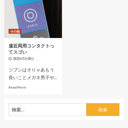
その他
遠近両用コンタクトっ
てスゴい
2022年11月28日
ジブンはそりゃあもう
長いことメガネ男子や...
Read More
検
索: