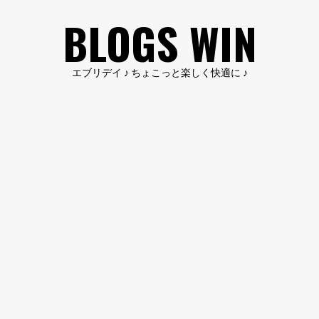
コ
BLOGS WIN
ン
テ
ン
エブリデイ ♪ ちょこっと楽しく快適に ♪
ツ
へ
ス
キ
ッ
プ