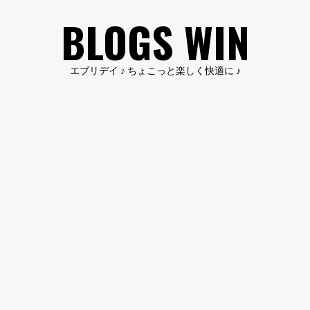
コ
BLOGS WIN
ン
テ
ン
エブリデイ ♪ ちょこっと楽しく快適に ♪
ツ
へ
ス
キ
ッ
プ