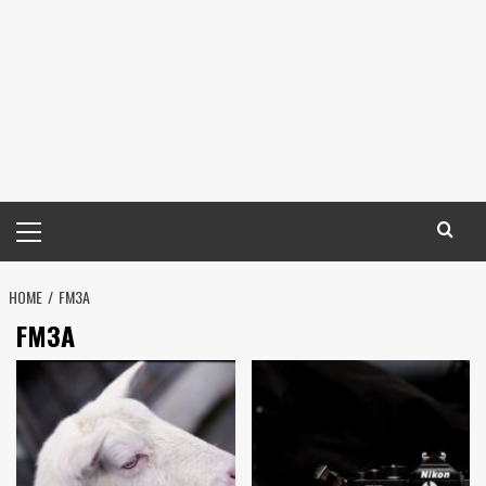
メ
イ
ン
HOME
メ
FM3A
ニ
FM3A
ュ
ー