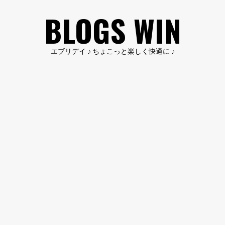
コ
BLOGS WIN
ン
テ
ン
エブリデイ ♪ ちょこっと楽しく快適に ♪
ツ
へ
ス
キ
ッ
プ