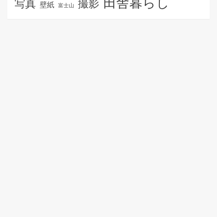
田舎暮らし
写真
撮影
壁紙
富士山