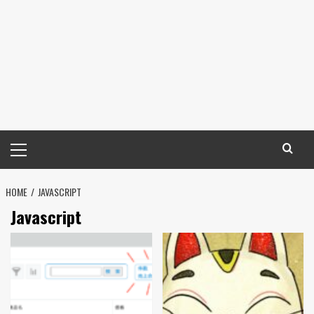
メ
イ
ン
HOME
メ
JAVASCRIPT
ニ
Javascript
ュ
ー