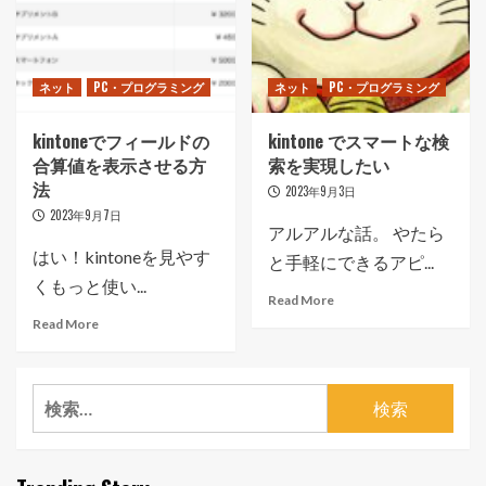
ネット
PC・プログラミング
ネット
PC・プログラミング
kintoneでフィールドの
kintone でスマートな検
合算値を表示させる方
索を実現したい
法
2023年9月3日
2023年9月7日
アルアルな話。 やたら
はい！kintoneを見やす
と手軽にできるアピ...
くもっと使い...
Read More
Read More
検
索: