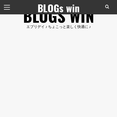
コ
メ
BLOGs win
BLOGS WIN
ン
イ
テ
ン
ン
メ
エブリデイ ♪ ちょこっと楽しく快適に ♪
ツ
ニ
へ
ュ
ス
ー
キ
ッ
プ