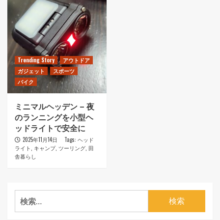
Trending Story
アウトドア
ガジェット
スポーツ
バイク
ミニマルヘッデン – 夜
のランニングを小型ヘ
ッドライトで安全に
2025年11月14日
Tags:
ヘッド
ライト
,
キャンプ
,
ツーリング
,
田
舎暮らし
検
索: