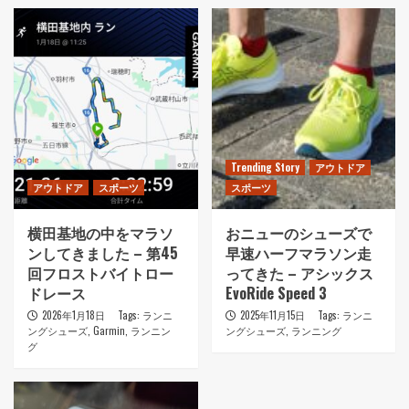
Trending Story
アウトドア
アウトドア
スポーツ
スポーツ
横田基地の中をマラソ
おニューのシューズで
ンしてきました – 第45
早速ハーフマラソン走
回フロストバイトロー
ってきた – アシックス
ドレース
EvoRide Speed 3
2026年1月18日
Tags:
ランニ
2025年11月15日
Tags:
ランニ
ングシューズ
,
Garmin
,
ランニン
ングシューズ
,
ランニング
グ