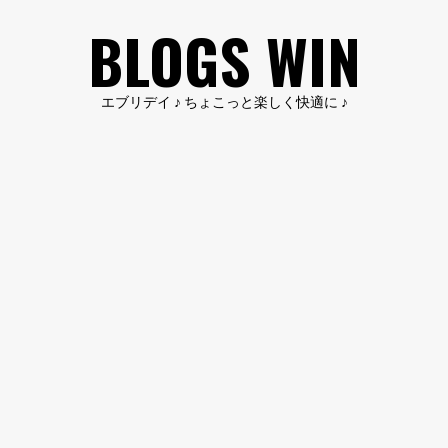
コ
BLOGS WIN
ン
テ
ン
エブリデイ ♪ ちょこっと楽しく快適に ♪
ツ
へ
ス
キ
ッ
プ