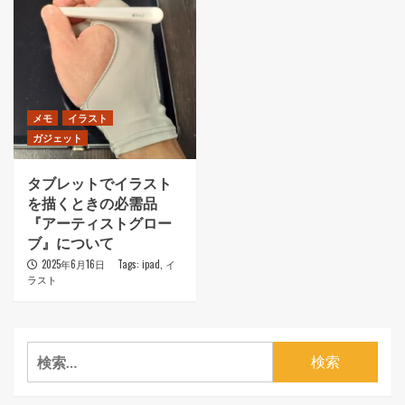
メモ
イラスト
ガジェット
タブレットでイラスト
を描くときの必需品
『アーティストグロー
ブ』について
2025年6月16日
Tags:
ipad
,
イ
ラスト
検
索: