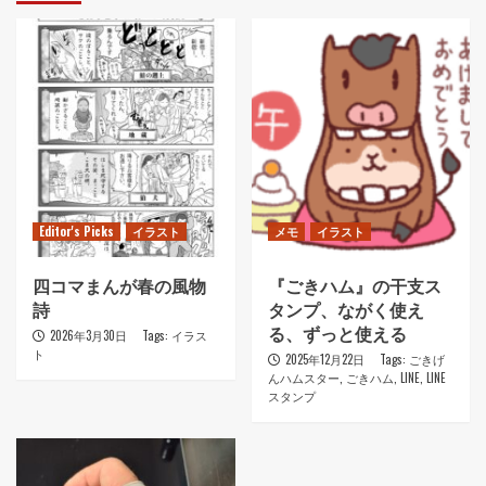
Editor's Picks
イラスト
メモ
イラスト
四コマまんが春の風物
『ごきハム』の干支ス
詩
タンプ、ながく使え
る、ずっと使える
2026年3月30日
Tags:
イラス
ト
2025年12月22日
Tags:
ごきげ
んハムスター
,
ごきハム
,
LINE
,
LINE
スタンプ