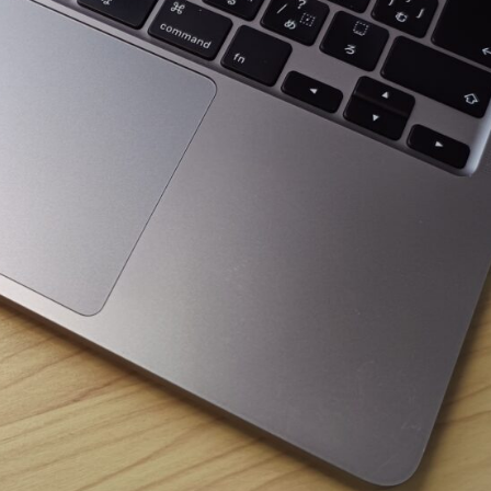
Trending Story
DIY
ガジェット
ネット
PC・プログラミング
タッチタイピング（ブラインドタッチ）で
きるようになった！ ので、ご褒美にブラ
ックアウトステッカー
2025年1月16日
Tags:
キーボード
,
DIY
,
Mac
,
プログラミング