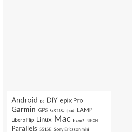
Android
DIY
epix Pro
D3
Garmin
LAMP
GPS
GX100
ipad
Mac
Linux
Libero Flip
NIKON
Nexus7
Parallels
S51SE
Sony Ericsson mini