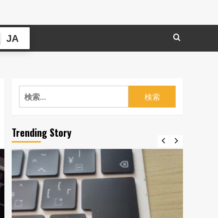
JA
検
索:
Trending Story