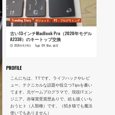
Trending Story
ガジェット
PC・プログラミング
Trendi
古い13インチMacBook Pro（2020年モデル
おニ
A2338）のキートップ交換
走って
2026年6月4日
Tags:
DIY
,
Mac
,
修理
202
PROFILE
こんにちは、TTです。ライフハックやレビ
ュー、テクニカルな話題や役立つTipsを書い
てます。元ゲームプログラマで、現役ITエン
ジニア。赤塚賞受賞歴ありで、絵も描くいち
おうヒト（人類種）です。（招き猫でも魔法
使いでもありません）