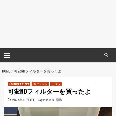
メ
イ
ン
HOME
メ
可変NDフィルターを買ったよ
ニ
ュ
Featured Story
ガジェット
カメラ
可変NDフィルターを買ったよ
ー
2024年12月1日
Tags:
カメラ
,
撮影