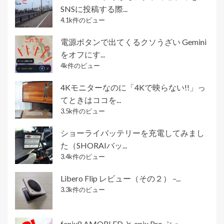
SNSに投稿する際...
4.1k件のビュー
電源ボタンで出てくるクソうざい Gemini
をオフにす...
4k件のビュー
4Kモニターなのに「4Kで映らない!!」っ
てときはココを...
3.5k件のビュー
ショーライバッテリーを充電してみまし
た（SHORAIバッ...
3.4k件のビュー
Libero Flip レビュー（その２） –...
3.3k件のビュー
fenix8 AMORLED と epix Pro ぶっ...