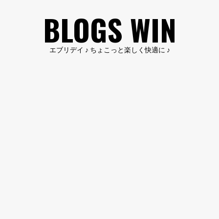
コ
BLOGS WIN
ン
テ
ン
エブリデイ ♪ ちょこっと楽しく快適に ♪
ツ
へ
ス
キ
ッ
プ