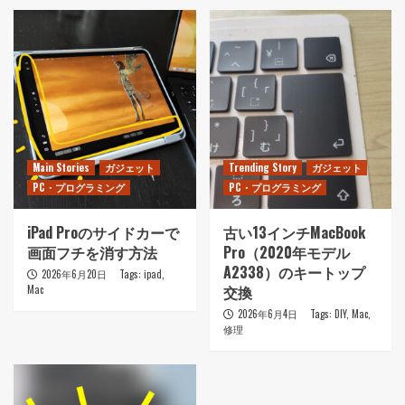
Main Stories
ガジェット
Trending Story
ガジェット
PC・プログラミング
PC・プログラミング
iPad Proのサイドカーで
古い13インチMacBook
画面フチを消す方法
Pro（2020年モデル
A2338）のキートップ
2026年6月20日
Tags:
ipad
,
交換
Mac
2026年6月4日
Tags:
DIY
,
Mac
,
修理