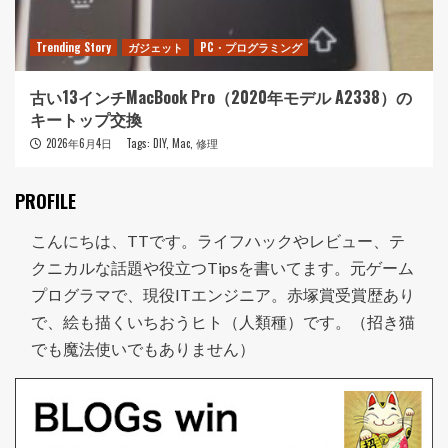
Trending Story
ガジェット
PC・プログラミング
古い13インチMacBook Pro（2020年モデル A2338）の
キートップ交換
2026年6月4日
Tags:
DIY
,
Mac
,
修理
PROFILE
こんにちは、TTです。ライフハックやレビュー、テ
クニカルな話題や役立つTipsを書いてます。元ゲーム
プログラマで、現役ITエンジニア。赤塚賞受賞歴あり
で、絵も描くいちおうヒト（人類種）です。（招き猫
でも魔法使いでもありません）