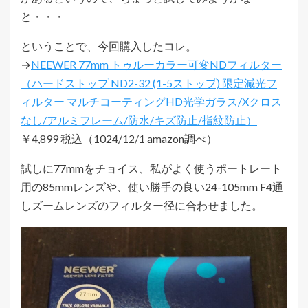
と・・・
ということで、今回購入したコレ。
→
NEEWER 77mm トゥルーカラー可変NDフィルター
（ハードストップ ND2-32 (1-5ストップ) 限定減光フ
ィルター マルチコーティングHD光学ガラス/Xクロス
なし/アルミフレーム/防水/キズ防止/指紋防止）
￥4,899 税込（1024/12/1 amazon調べ）
試しに77mmをチョイス、私がよく使うポートレート
用の85mmレンズや、使い勝手の良い24-105mm F4通
しズームレンズのフィルター径に合わせました。