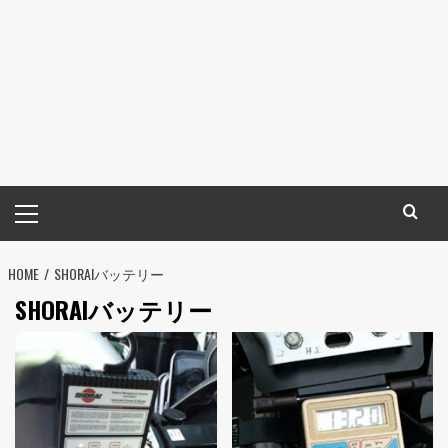
メ
イ
ン
HOME
メ
SHORAIバッテリー
ニ
SHORAIバッテリー
ュ
ー