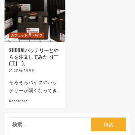
ガジェット
バイク
SHORAIバッテリーとや
らを注文してみた ○(￣
(工)￣)。
2012年7月28日
そろそろバイクのバッ
テリーが弱くなってき...
Read More
検
索: