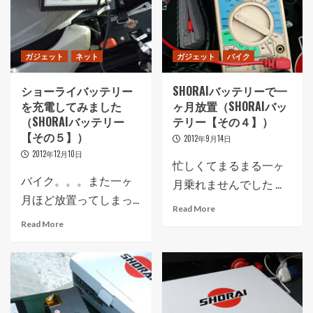
ガジェット
ネット
ガジェット
バイク
ショーライバッテリー
SHORAIバッテリーで一
を充電してみました
ヶ月放置（SHORAIバッ
（SHORAIバッテリー
テリー【その４】）
【その５】）
2012年9月14日
2012年12月10日
忙しくてまるまる一ヶ
バイク。。。また一ヶ
月乗れませんでした ...
月ほど放置ってしまっ...
Read More
Read More