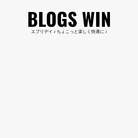
コ
BLOGS WIN
ン
テ
ン
エブリデイ ♪ ちょこっと楽しく快適に ♪
ツ
へ
ス
キ
ッ
プ